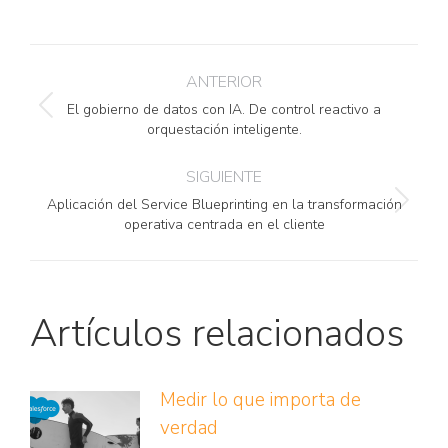
on
on
on
on
Facebook
Pinterest
Twitter
LinkedIn
Navegación
ANTERIOR
entre
El gobierno de datos con IA. De control reactivo a
Publicación
publicaciones
orquestación inteligente.
anterior:
SIGUIENTE
Aplicación del Service Blueprinting en la transformación
Publicación
operativa centrada en el cliente
siguiente:
Artículos relacionados
Medir lo que importa de
verdad