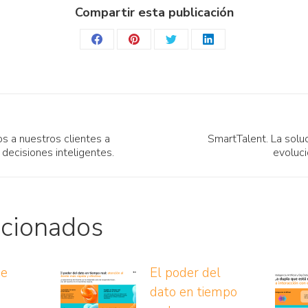
Compartir esta publicación
Share
Share
Share
Share
on
on
on
on
Facebook
Pinterest
Twitter
LinkedIn
 a nuestros clientes a
SmartTalent. La solu
Publicación
decisiones inteligentes.
evoluci
siguiente:
acionados
ue
El poder del
dato en tiempo