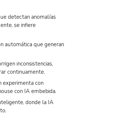
 que detectan anomalías
nte, se infiere
ión automática que generan
.
rigen inconsistencias,
rar continuamente.
ón experimenta con
ehouse con IA embebida.
nteligente, donde la IA
to.