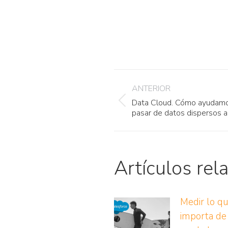
Navegación
ANTERIOR
entre
Data Cloud. Cómo ayudamos
Publicación
publicaciones
pasar de datos dispersos a 
anterior:
Artículos rel
Medir lo q
importa de