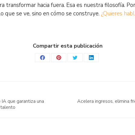
 transformar hacia fuera. Esa es nuestra filosofía. P
 lo que se ve, sino en cómo se construye.
¿Quieres habl
Compartir esta publicación
Share
Share
Share
Share
on
on
on
on
Facebook
Pinterest
Twitter
LinkedIn
 IA que garantiza una
Acelera ingresos, elimina fr
Publicación
 talento
siguiente: