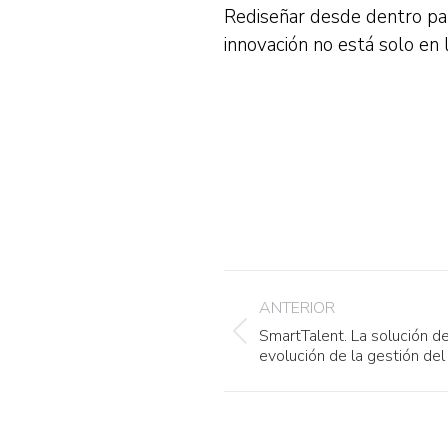
Rediseñar desde dentro para
innovación no está solo en
Navegación
ANTERIOR
entre
SmartTalent. La solución de
Publicación
publicaciones
evolución de la gestión del
anterior: