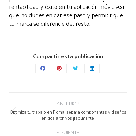
rentabilidad y éxito en tu aplicación móvil. Así
que, no dudes en dar ese paso y permitir que
tu marca se diferencie del resto.
Compartir esta publicación
Share
Share
Share
Share
on
on
on
on
Facebook
Pinterest
Twitter
LinkedIn
Navegación
ANTERIOR
entre
Optimiza tu trabajo en Figma: separa componentes y diseños
Publicación
en dos archivos ¡fácilmente!
anterior:
publicaciones
SIGUIENTE