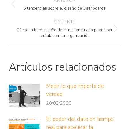
ANTERIOR
entre
Publicación
5 tendencias sobre el diseño de Dashboards
anterior:
SIGUIENTE
publicaciones
Cómo un buen diseño de marca en tu app puede ser
Publicación
rentable en tu organización
siguiente:
Artículos relacionados
Medir lo que importa de
verdad
20/03/2026
El poder del dato en tiempo
real para acelerar la