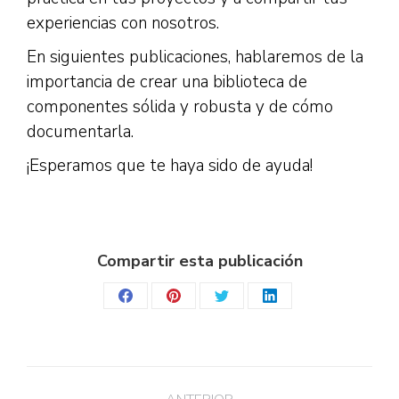
experiencias con nosotros.
En siguientes publicaciones, hablaremos de la
importancia de crear una biblioteca de
componentes sólida y robusta y de cómo
documentarla.
¡Esperamos que te haya sido de ayuda!
Compartir esta publicación
Share
Share
Share
Share
on
on
on
on
Facebook
Pinterest
Twitter
LinkedIn
Navegación