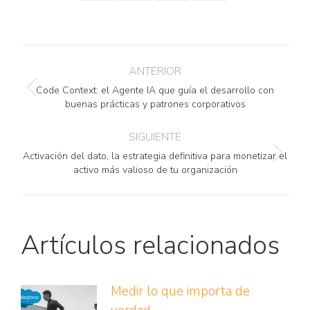
on
on
on
on
Facebook
Pinterest
Twitter
LinkedIn
Navegación
ANTERIOR
entre
Code Context: el Agente IA que guía el desarrollo con
Publicación
publicaciones
buenas prácticas y patrones corporativos
anterior:
SIGUIENTE
Activación del dato, la estrategia definitiva para monetizar el
Publicación
activo más valioso de tu organización
siguiente:
Artículos relacionados
Medir lo que importa de