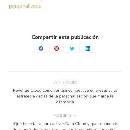
personalizada.
Compartir esta publicación
Share
Share
Share
Share
on
on
on
on
Facebook
Pinterest
Twitter
LinkedIn
Navegación
ANTERIOR
entre
Revenue Cloud como ventaja competitiva empresarial, la
publicaciones
Publicación
estrategia detrás de la personalización que marca la
diferencia
anterior:
SIGUIENTE
¿Qué hace falta para activar Data Cloud y que realmente
Publicación
funcione? ¿Por qué las empresas que unifican sus datos