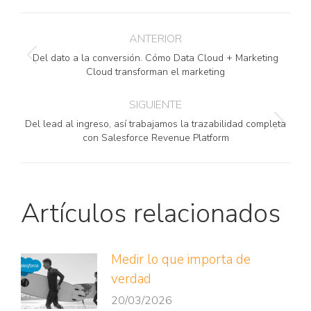
Facebook
Pinterest
Twitter
LinkedIn
Navegación
ANTERIOR
entre
Del dato a la conversión. Cómo Data Cloud + Marketing
Publicación
publicaciones
Cloud transforman el marketing
anterior:
SIGUIENTE
Del lead al ingreso, así trabajamos la trazabilidad completa
Publicación
con Salesforce Revenue Platform
siguiente:
Artículos relacionados
Medir lo que importa de
verdad
20/03/2026