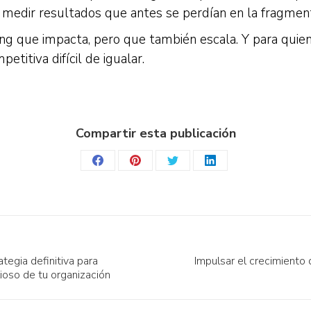
medir resultados que antes se perdían en la fragment
ng que impacta, pero que también escala. Y para quien
titiva difícil de igualar.
Compartir esta publicación
Share
Share
Share
Share
on
on
on
on
Facebook
Pinterest
Twitter
LinkedIn
ategia definitiva para
Impulsar el crecimiento 
Publicación
ioso de tu organización
siguiente: