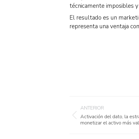
técnicamente imposibles y 
El resultado es un marketi
representa una ventaja compe
Navegación
ANTERIOR
entre
Activación del dato, la estr
Publicación
publicaciones
monetizar el activo más val
anterior: