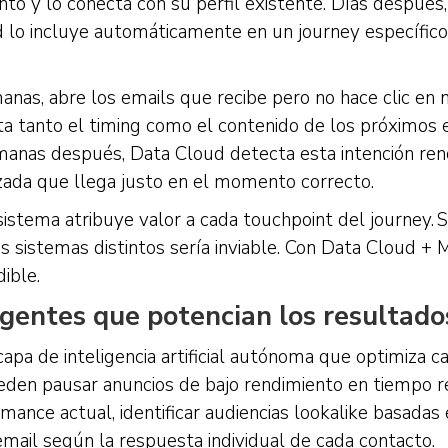
o y lo conecta con su perfil existente. Días después, 
 lo incluye automáticamente en un journey específico
nas, abre los emails que recibe pero no hace clic en n
ta tanto el timing como el contenido de los próximos e
emanas después, Data Cloud detecta esta intención re
izada que llega justo en el momento correcto.
sistema atribuye valor a cada touchpoint del journey. Si
 sistemas distintos sería inviable. Con Data Cloud + 
ible.
gentes que potencian los resultado
apa de inteligencia artificial autónoma que optimiza c
den pausar anuncios de bajo rendimiento en tiempo re
ance actual, identificar audiencias lookalike basadas 
email según la respuesta individual de cada contacto.