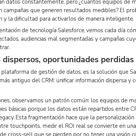
an datos constantemente, pero ¿cuántos equipos de m
en campañas que generen resultados medibles? El prob
 y la dificultad para activarlos de manera inteligente.
tación de tecnología Salesforce, vemos cada día có
nectados, audiencias mal segmentadas y campañas cuyo
trar.
os dispersos, oportunidades perdidas
 plataforma de gestión de datos, es la solución que Sa
ás antiguo del CRM: unificar información dispersa y co
ones, observamos un patrón común: los equipos de m
es básicas porque los datos están repartidos entre 
legacy. Esta fragmentación hace que la personalización
ntre touchpoints, medir el ROI real se convierte en una 
e cross-sell que se pierden por no tener una visión c