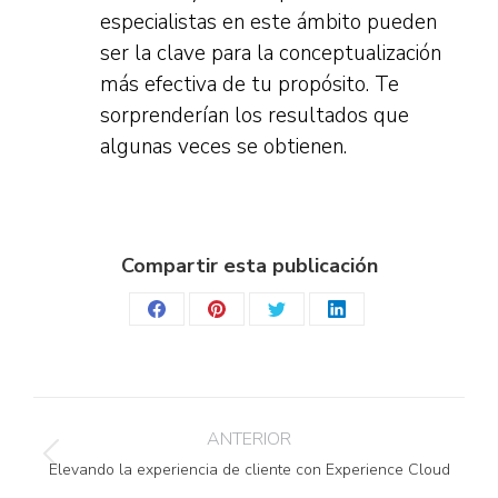
especialistas en este ámbito pueden
ser la clave para la conceptualización
más efectiva de tu propósito. Te
sorprenderían los resultados que
algunas veces se obtienen.
Compartir esta publicación
Share
Share
Share
Share
on
on
on
on
Facebook
Pinterest
Twitter
LinkedIn
Navegación
ANTERIOR
entre
Publicación
Elevando la experiencia de cliente con Experience Cloud