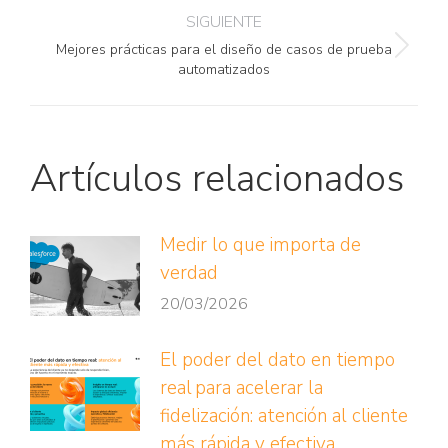
anterior:
SIGUIENTE
publicaciones
Mejores prácticas para el diseño de casos de prueba
Publicación
automatizados
siguiente:
Artículos relacionados
Medir lo que importa de
verdad
20/03/2026
El poder del dato en tiempo
real para acelerar la
fidelización: atención al cliente
más rápida y efectiva