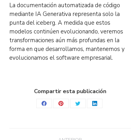
La documentación automatizada de código
mediante IA Generativa representa solo la
punta del iceberg. A medida que estos
modelos continúen evolucionando, veremos
transformaciones aún más profundas en la
forma en que desarrollamos, mantenemos y
evolucionamos el software empresarial.
Compartir esta publicación
Share
Share
Share
Share
on
on
on
on
Facebook
Pinterest
Twitter
LinkedIn
Navegación