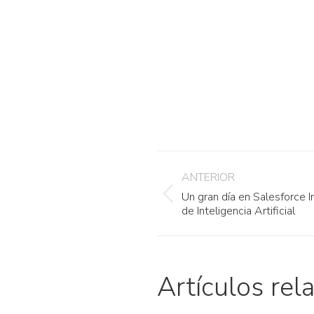
Navegaci
ANTERIOR
entre
Un gran día en Salesforce I
Publicación
de Inteligencia Artificial
anterior:
publicaci
Artículos rel