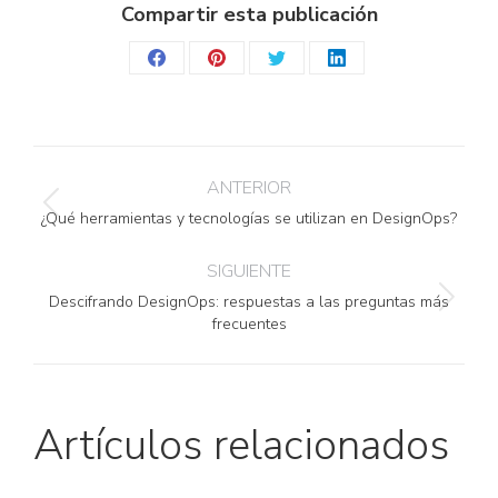
Compartir esta publicación
Share
Share
Share
Share
on
on
on
on
Facebook
Pinterest
Twitter
LinkedIn
Navegación
ANTERIOR
entre
Publicación
¿Qué herramientas y tecnologías se utilizan en DesignOps?
anterior:
SIGUIENTE
publicaciones
Descifrando DesignOps: respuestas a las preguntas más
Publicación
frecuentes
siguiente:
Artículos relacionados