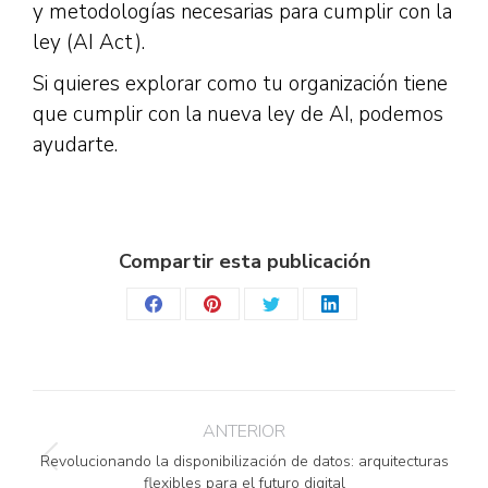
y metodologías necesarias para cumplir con la
ley (AI Act).
Si quieres explorar como tu organización tiene
que cumplir con la nueva ley de AI, podemos
ayudarte.
Compartir esta publicación
Share
Share
Share
Share
on
on
on
on
Facebook
Pinterest
Twitter
LinkedIn
Navegación
ANTERIOR
entre
Revolucionando la disponibilización de datos: arquitecturas
Publicación
publicaciones
flexibles para el futuro digital