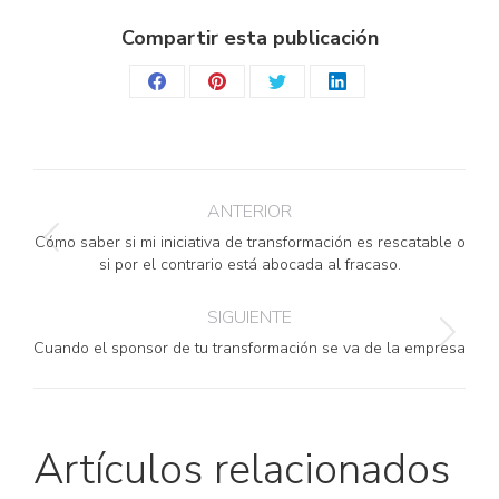
Compartir esta publicación
Share
Share
Share
Share
on
on
on
on
Facebook
Pinterest
Twitter
LinkedIn
Navegación
ANTERIOR
entre
Cómo saber si mi iniciativa de transformación es rescatable o
Publicación
si por el contrario está abocada al fracaso.
anterior:
publicaciones
SIGUIENTE
Publicación
Cuando el sponsor de tu transformación se va de la empresa
siguiente:
Artículos relacionados