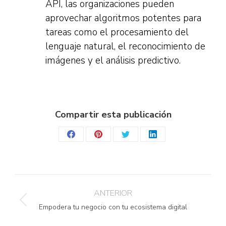
API, las organizaciones pueden
aprovechar algoritmos potentes para
tareas como el procesamiento del
lenguaje natural, el reconocimiento de
imágenes y el análisis predictivo.
Compartir esta publicación
Share
Share
Share
Share
on
on
on
on
Facebook
Pinterest
Twitter
LinkedIn
Navegación
ANTERIOR
entre
Publicación
Empodera tu negocio con tu ecosistema digital
anterior: