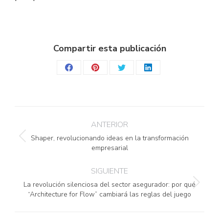
Compartir esta publicación
Share
Share
Share
Share
on
on
on
on
Facebook
Pinterest
Twitter
LinkedIn
Navegación
ANTERIOR
entre
Shaper, revolucionando ideas en la transformación
Publicación
publicaciones
empresarial
anterior:
SIGUIENTE
La revolución silenciosa del sector asegurador: por qué
Publicación
“Architecture for Flow” cambiará las reglas del juego
siguiente: