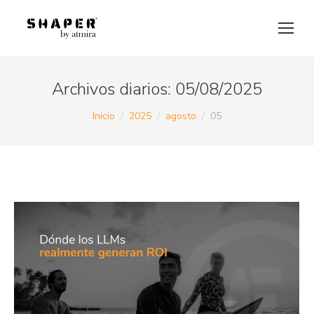
Archivos diarios:
05/08/2025
Estás aquí:
Inicio
2025
agosto
05